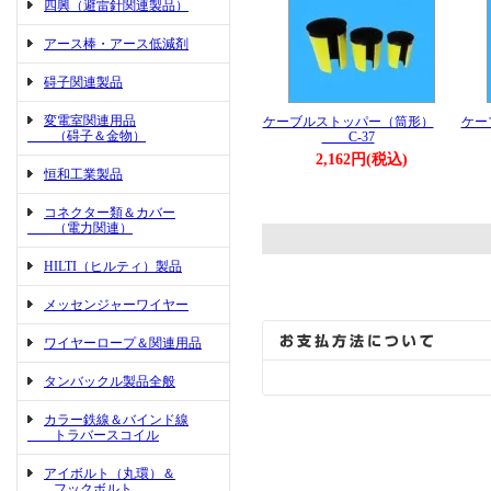
四興（避雷針関連製品）
アース棒・アース低減剤
碍子関連製品
変電室関連用品
ケーブルストッパー（筒形）
ケー
（碍子＆金物）
C-37
2,162円(税込)
恒和工業製品
コネクター類＆カバー
（電力関連）
HILTI（ヒルティ）製品
メッセンジャーワイヤー
ワイヤーロープ＆関連用品
タンバックル製品全般
カラー鉄線＆バインド線
トラバースコイル
アイボルト（丸環）＆
フックボルト