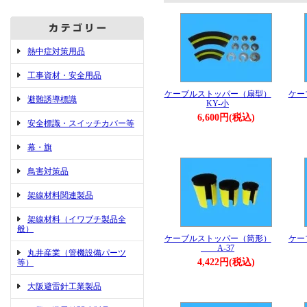
熱中症対策用品
工事資材・安全用品
ケーブルストッパー（扇型）
ケー
避難誘導標識
KY-小
6,600円(税込)
安全標識・スイッチカバー等
幕・旗
鳥害対策品
架線材料関連製品
架線材料（イワブチ製品全
般）
ケーブルストッパー（筒形）
ケー
A-37
丸井産業（管機設備パーツ
4,422円(税込)
等）
大阪避雷針工業製品