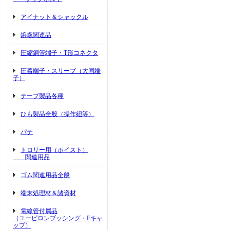
アイナット＆シャックル
鋲螺関連品
圧縮銅管端子・T形コネクタ
圧着端子・スリーブ（大同端
子）
テープ製品各種
ひも製品全般（操作紐等）
パテ
トロリー用（ホイスト）
関連用品
ゴム関連用品全般
端末処理材＆諸資材
電線管付属品
（ユーピロンブッシング・Eキャ
ップ）