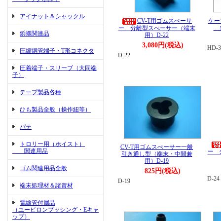
アイナット＆シャックル
CV-T用ゴムスぺーサ
ケー
多
ー 分離型スぺーサー（端末
鋲螺関連品
用）D-22
3,080円(税込)
HD-3
圧縮銅管端子・T形コネクタ
D-22
圧着端子・スリーブ（大同端
子）
テープ製品各種
ひも製品全般（操作紐等）
パテ
トロリー用（ホイスト）
CV-T用ゴムスぺーサー一般
関連用品
ー 
引き通し型（端末・中間兼
用）D-19
ゴム関連用品全般
825円(税込)
D-24
D-19
端末処理材＆諸資材
電線管付属品
（ユーピロンブッシング・Eキャ
ップ）