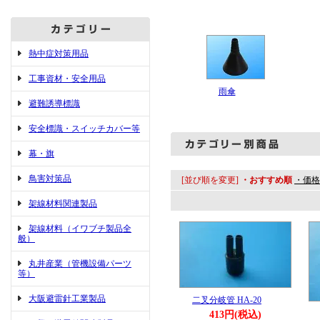
熱中症対策用品
工事資材・安全用品
雨傘
避難誘導標識
安全標識・スイッチカバー等
幕・旗
鳥害対策品
[並び順を変更]
・おすすめ順
・価格
架線材料関連製品
架線材料（イワブチ製品全
般）
丸井産業（管機設備パーツ
等）
大阪避雷針工業製品
二叉分岐管 HA-20
413円(税込)