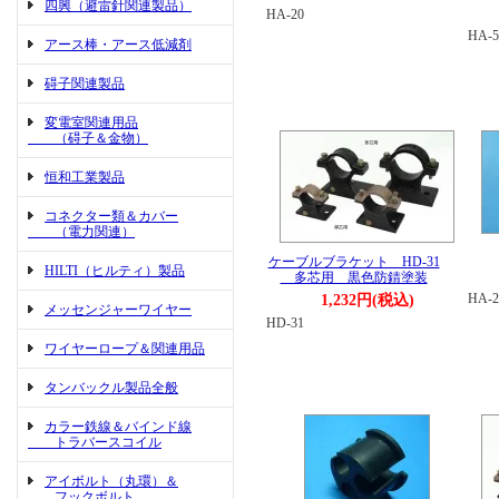
四興（避雷針関連製品）
HA-20
HA-5
アース棒・アース低減剤
碍子関連製品
変電室関連用品
（碍子＆金物）
恒和工業製品
コネクター類＆カバー
（電力関連）
ケーブルブラケット HD-31
HILTI（ヒルティ）製品
多芯用 黒色防錆塗装
HA-2
1,232円(税込)
メッセンジャーワイヤー
HD-31
ワイヤーロープ＆関連用品
タンバックル製品全般
カラー鉄線＆バインド線
トラバースコイル
アイボルト（丸環）＆
フックボルト