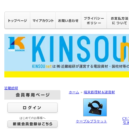
近畿総研
ホーム
端末処理材＆諸資材
＞
はじめてのお客様へ
CV
ケーブルブラケット
引