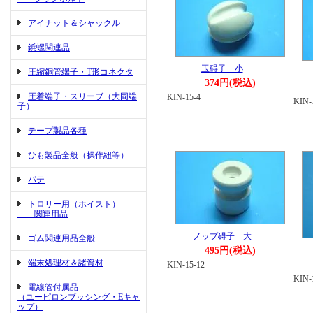
アイナット＆シャックル
鋲螺関連品
玉碍子 小
圧縮銅管端子・T形コネクタ
374円(税込)
圧着端子・スリーブ（大同端
KIN-15-4
KIN-
子）
テープ製品各種
ひも製品全般（操作紐等）
パテ
トロリー用（ホイスト）
関連用品
ノップ碍子 大
ゴム関連用品全般
495円(税込)
端末処理材＆諸資材
KIN-15-12
KIN-
電線管付属品
（ユーピロンブッシング・Eキャ
ップ）