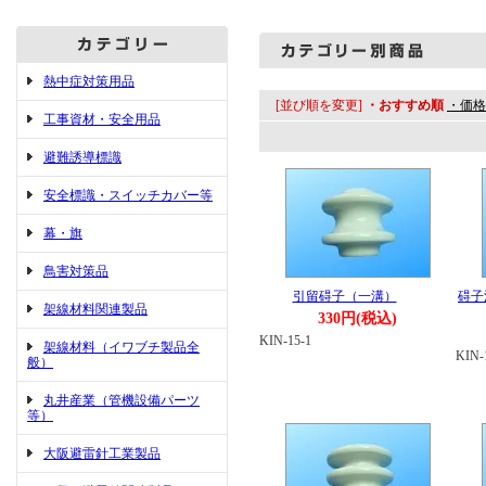
熱中症対策用品
[並び順を変更]
・おすすめ順
・価格
工事資材・安全用品
避難誘導標識
安全標識・スイッチカバー等
幕・旗
鳥害対策品
引留碍子（一溝）
碍子清
架線材料関連製品
330円(税込)
KIN-15-1
架線材料（イワブチ製品全
KIN-
般）
丸井産業（管機設備パーツ
等）
大阪避雷針工業製品