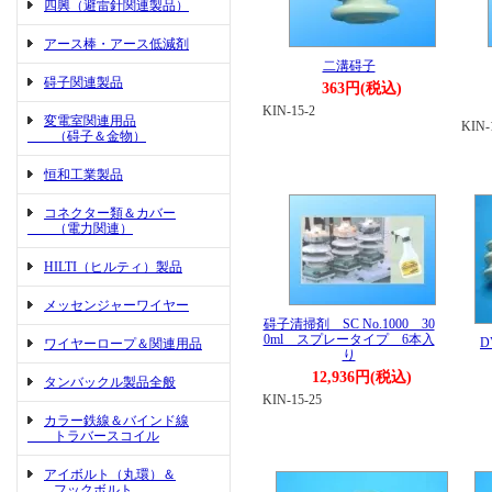
四興（避雷針関連製品）
アース棒・アース低減剤
二溝碍子
碍子関連製品
363円(税込)
KIN-15-2
変電室関連用品
KIN-
（碍子＆金物）
恒和工業製品
コネクター類＆カバー
（電力関連）
HILTI（ヒルティ）製品
メッセンジャーワイヤー
碍子清掃剤 SC No.1000 30
0ml スプレータイプ 6本入
D
ワイヤーロープ＆関連用品
り
12,936円(税込)
タンバックル製品全般
KIN-15-25
カラー鉄線＆バインド線
トラバースコイル
アイボルト（丸環）＆
フックボルト