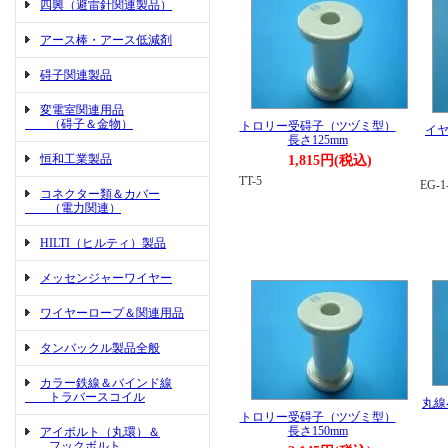
四興（避雷針関連製品）
アース棒・アース低減剤
碍子関連製品
変電室関連用品
（碍子＆金物）
トロリー受碍子（ツヅミ型）
イヤ
長さ125mm
恒和工業製品
1,815円(税込)
TT-5
EG-1
コネクター類＆カバー
（電力関連）
HILTI（ヒルティ）製品
メッセンジャーワイヤー
ワイヤーロープ＆関連用品
タンバックル製品全般
カラー鉄線＆バインド線
トラバースコイル
丸線
トロリー受碍子（ツヅミ型）
長さ150mm
アイボルト（丸環）＆
フックボルト