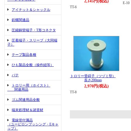
2,145円(税込)
E-10
TT-6
アイナット＆シャックル
鋲螺関連品
圧縮銅管端子・T形コネクタ
圧着端子・スリーブ（大同端
子）
テープ製品各種
ひも製品全般（操作紐等）
パテ
トロリー受碍子（ツヅミ型）
長さ200mm
トロリー用（ホイスト）
2,970円(税込)
関連用品
TT-8
ゴム関連用品全般
端末処理材＆諸資材
電線管付属品
（ユーピロンブッシング・Eキャ
ップ）