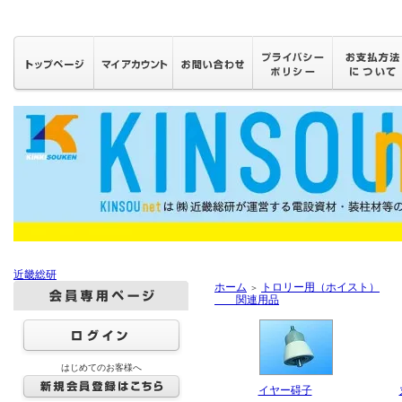
近畿総研
ホーム
トロリー用（ホイスト）
＞
関連用品
はじめてのお客様へ
イヤー碍子