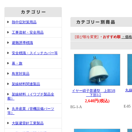
熱中症対策用品
工事資材・安全用品
[並び順を変更]
・おすすめ順
・価格
避難誘導標識
安全標識・スイッチカバー等
幕・旗
鳥害対策品
架線材料関連製品
丸線
イヤー碍子普通型 上部3/8
架線材料（イワブチ製品全
下部1/2
般）
2,640円(税込)
E-05
EG-1-A
丸井産業（管機設備パーツ
等）
大阪避雷針工業製品