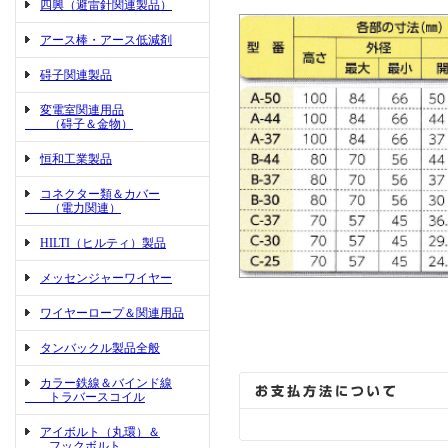
四興（避雷針関連製品）
アース棒・アース低減剤
碍子関連製品
変電室関連用品
（碍子＆金物）
恒和工業製品
コネクター類＆カバー
（電力関連）
HILTI（ヒルティ）製品
メッセンジャーワイヤー
ワイヤーロープ＆関連用品
タンバックル製品全般
カラー鉄線＆バインド線
トラバースコイル
アイボルト（丸環）＆
フックボルト