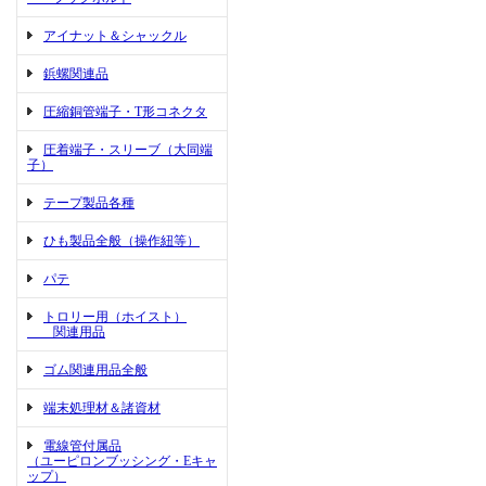
アイナット＆シャックル
鋲螺関連品
圧縮銅管端子・T形コネクタ
圧着端子・スリーブ（大同端
子）
テープ製品各種
ひも製品全般（操作紐等）
パテ
トロリー用（ホイスト）
関連用品
ゴム関連用品全般
端末処理材＆諸資材
電線管付属品
（ユーピロンブッシング・Eキャ
ップ）