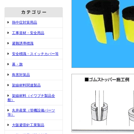
熱中症対策用品
工事資材・安全用品
避難誘導標識
安全標識・スイッチカバー等
幕・旗
鳥害対策品
架線材料関連製品
架線材料（イワブチ製品全
般）
丸井産業（管機設備パーツ
等）
大阪避雷針工業製品