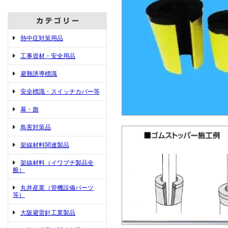
熱中症対策用品
工事資材・安全用品
避難誘導標識
安全標識・スイッチカバー等
幕・旗
鳥害対策品
架線材料関連製品
架線材料（イワブチ製品全
般）
丸井産業（管機設備パーツ
等）
大阪避雷針工業製品