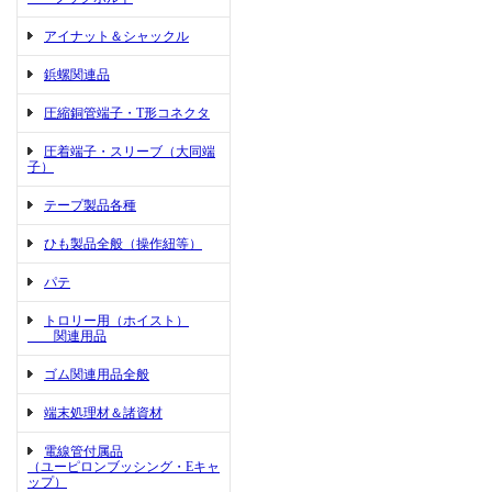
アイナット＆シャックル
鋲螺関連品
圧縮銅管端子・T形コネクタ
圧着端子・スリーブ（大同端
子）
テープ製品各種
ひも製品全般（操作紐等）
パテ
トロリー用（ホイスト）
関連用品
ゴム関連用品全般
端末処理材＆諸資材
電線管付属品
（ユーピロンブッシング・Eキャ
ップ）