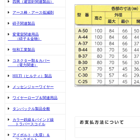
四興（避雷針関連製品）
アース棒・アース低減剤
碍子関連製品
変電室関連用品
（碍子＆金物）
恒和工業製品
コネクター類＆カバー
（電力関連）
HILTI（ヒルティ）製品
メッセンジャーワイヤー
ワイヤーロープ＆関連用品
タンバックル製品全般
カラー鉄線＆バインド線
トラバースコイル
アイボルト（丸環）＆
フックボルト