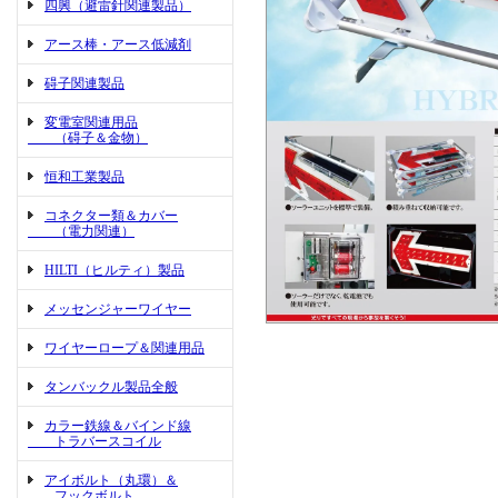
四興（避雷針関連製品）
アース棒・アース低減剤
碍子関連製品
変電室関連用品
（碍子＆金物）
恒和工業製品
コネクター類＆カバー
（電力関連）
HILTI（ヒルティ）製品
メッセンジャーワイヤー
ワイヤーロープ＆関連用品
タンバックル製品全般
カラー鉄線＆バインド線
トラバースコイル
アイボルト（丸環）＆
フックボルト