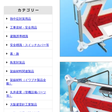
熱中症対策用品
工事資材・安全用品
避難誘導標識
安全標識・スイッチカバー等
幕・旗
鳥害対策品
架線材料関連製品
架線材料（イワブチ製品全
般）
丸井産業（管機設備パーツ
等）
大阪避雷針工業製品