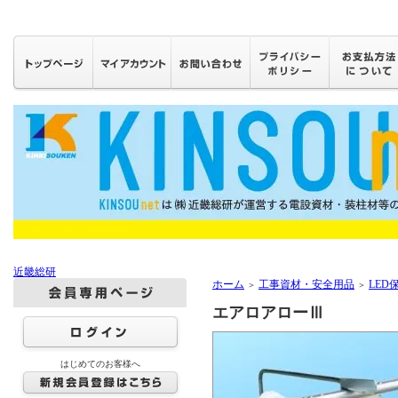
近畿総研
ホーム
工事資材・安全用品
LED
＞
＞
エアロアローⅢ
はじめてのお客様へ