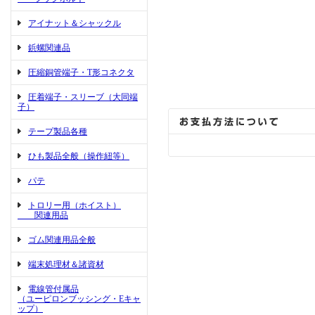
アイナット＆シャックル
鋲螺関連品
圧縮銅管端子・T形コネクタ
圧着端子・スリーブ（大同端
子）
テープ製品各種
ひも製品全般（操作紐等）
パテ
トロリー用（ホイスト）
関連用品
ゴム関連用品全般
端末処理材＆諸資材
電線管付属品
（ユーピロンブッシング・Eキャ
ップ）