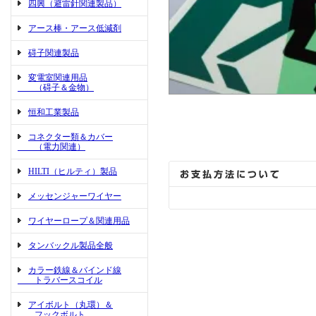
四興（避雷針関連製品）
アース棒・アース低減剤
碍子関連製品
変電室関連用品
（碍子＆金物）
恒和工業製品
コネクター類＆カバー
（電力関連）
HILTI（ヒルティ）製品
メッセンジャーワイヤー
ワイヤーロープ＆関連用品
タンバックル製品全般
カラー鉄線＆バインド線
トラバースコイル
アイボルト（丸環）＆
フックボルト