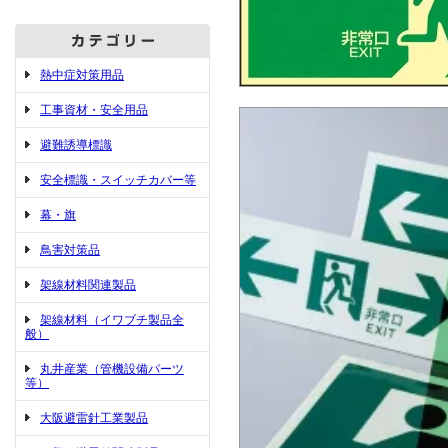
熱中症対策用品
工事資材・安全用品
避難誘導標識
安全標識・スイッチカバー等
幕・旗
鳥害対策品
架線材料関連製品
架線材料（イワブチ製品全
般）
丸井産業（管機設備パーツ
等）
大阪避雷針工業製品