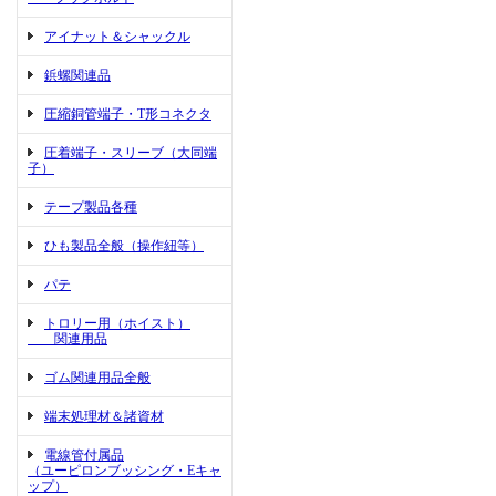
アイナット＆シャックル
鋲螺関連品
圧縮銅管端子・T形コネクタ
圧着端子・スリーブ（大同端
子）
テープ製品各種
ひも製品全般（操作紐等）
パテ
トロリー用（ホイスト）
関連用品
ゴム関連用品全般
端末処理材＆諸資材
電線管付属品
（ユーピロンブッシング・Eキャ
ップ）