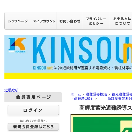
近畿総研
ホーム
避難誘導標識
蓄光避難誘
＞
＞
（高輝度C級）
高輝度蓄光避難誘
＞
高輝度蓄光避難誘導ステッ
はじめてのお客様へ