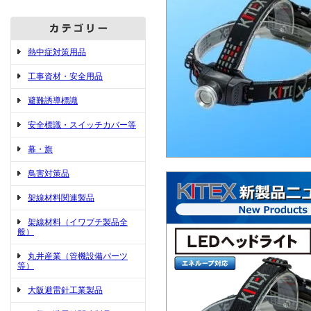
熱中症対策用品
工事資材・安全用品
避難誘導標識
安全標識・スイッチカバー等
幕・旗
鳥害対策品
架線材料関連製品
架線材料（イワブチ製品全
般）
丸井産業（管機設備パーツ
等）
大阪避雷針工業製品