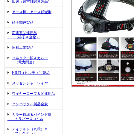
四興（避雷針関連製品）
アース棒・アース低減剤
碍子関連製品
変電室関連用品
（碍子＆金物）
恒和工業製品
コネクター類＆カバー
（電力関連）
HILTI（ヒルティ）製品
メッセンジャーワイヤー
ワイヤーロープ＆関連用品
タンバックル製品全般
カラー鉄線＆バインド線
トラバースコイル
アイボルト（丸環）＆
フックボルト