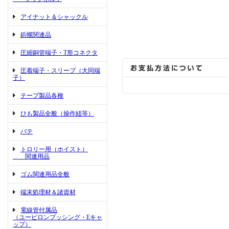
アイナット＆シャックル
鋲螺関連品
圧縮銅管端子・T形コネクタ
圧着端子・スリーブ（大同端
子）
テープ製品各種
ひも製品全般（操作紐等）
パテ
トロリー用（ホイスト）
関連用品
ゴム関連用品全般
端末処理材＆諸資材
電線管付属品
（ユーピロンブッシング・Eキャ
ップ）