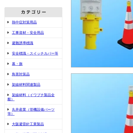
熱中症対策用品
工事資材・安全用品
避難誘導標識
安全標識・スイッチカバー等
幕・旗
鳥害対策品
架線材料関連製品
架線材料（イワブチ製品全
般）
丸井産業（管機設備パーツ
等）
大阪避雷針工業製品