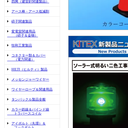
四興（避雷針関連製品）
アース棒・アース低減剤
碍子関連製品
変電室関連用品
（碍子＆金物）
恒和工業製品
コネクター類＆カバー
（電力関連）
HILTI（ヒルティ）製品
メッセンジャーワイヤー
ワイヤーロープ＆関連用品
タンバックル製品全般
カラー鉄線＆バインド線
トラバースコイル
アイボルト（丸環）＆
フックボルト