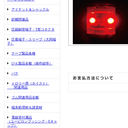
アイナット＆シャックル
鋲螺関連品
圧縮銅管端子・T形コネクタ
圧着端子・スリーブ（大同端
子）
テープ製品各種
ひも製品全般（操作紐等）
パテ
トロリー用（ホイスト）
関連用品
ゴム関連用品全般
端末処理材＆諸資材
電線管付属品
（ユーピロンブッシング・Eキャ
ップ）