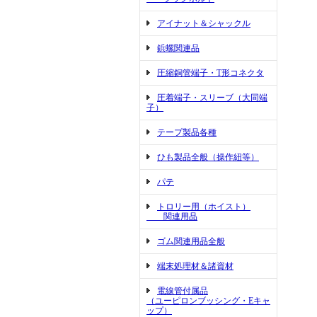
アイナット＆シャックル
鋲螺関連品
圧縮銅管端子・T形コネクタ
圧着端子・スリーブ（大同端
子）
テープ製品各種
ひも製品全般（操作紐等）
パテ
トロリー用（ホイスト）
関連用品
ゴム関連用品全般
端末処理材＆諸資材
電線管付属品
（ユーピロンブッシング・Eキャ
ップ）