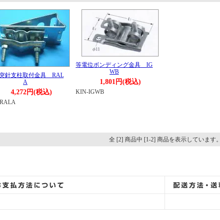
等電位ボンディング金具 IG
WB
突針支柱取付金具 RAL
1,801円(税込)
A
4,272円(税込)
KIN-IGWB
-RALA
全 [2] 商品中 [1-2] 商品を表示しています