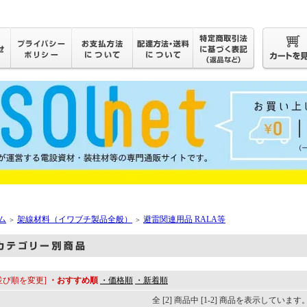
ム
架線材料（イワブチ製品全般）
避雷関連用品 RALA等
＞
＞
並び順を変更]
・おすすめ順
・価格順
・新着順
全 [2] 商品中 [1-2] 商品を表示しています