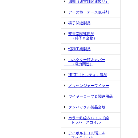
四興（避雷針関連製品）
アース棒・アース低減剤
碍子関連製品
変電室関連用品
（碍子＆金物）
恒和工業製品
コネクター類＆カバー
（電力関連）
HILTI（ヒルティ）製品
メッセンジャーワイヤー
ワイヤーロープ＆関連用品
タンバックル製品全般
カラー鉄線＆バインド線
トラバースコイル
アイボルト（丸環）＆
フックボルト