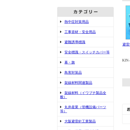
熱中症対策用品
工事資材・安全用品
避難誘導標識
避雷
安全標識・スイッチカバー等
KIN
幕・旗
鳥害対策品
架線材料関連製品
架線材料（イワブチ製品全
般）
丸井産業（管機設備パーツ
等）
大阪避雷針工業製品