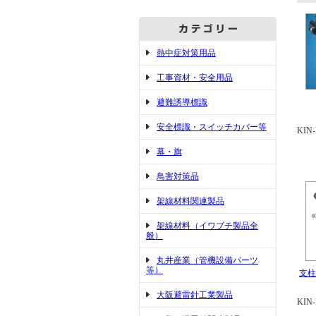
熱中症対策用品
工事資材・安全用品
避難誘導標識
安全標識・スイッチカバー等
KIN-
幕・旗
鳥害対策品
架線材料関連製品
架線材料（イワブチ製品全
般）
丸井産業（管機設備パーツ
等）
支柱
大阪避雷針工業製品
KIN