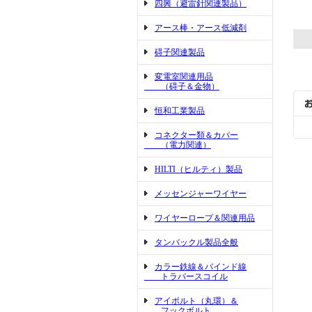
四興（避雷針関連製品）
アース棒・アース低減剤
碍子関連製品
変電室関連用品
（碍子＆金物）
恒和工業製品
コネクター類＆カバー
（電力関連）
HILTI（ヒルティ）製品
メッセンジャーワイヤー
ワイヤーロープ＆関連用品
タンバックル製品全般
カラー鉄線＆バインド線
トラバースコイル
アイボルト（丸環）＆
フックボルト