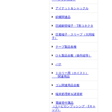
アイナット＆シャックル
鋲螺関連品
圧縮銅管端子・T形コネクタ
圧着端子・スリーブ（大同端
子）
テープ製品各種
ひも製品全般（操作紐等）
パテ
トロリー用（ホイスト）
関連用品
ゴム関連用品全般
端末処理材＆諸資材
電線管付属品
（ユーピロンブッシング・Eキャ
ップ）