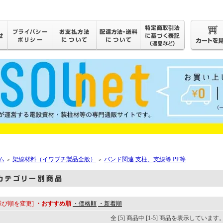
ム
架線材料（イワブチ製品全般）
バンド関連 支柱、支線等 PF等
＞
＞
並び順を変更]
・おすすめ順
・価格順
・新着順
全 [5] 商品中 [1-5] 商品を表示しています