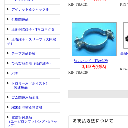
KIN-TBA021
KIN-
アイナット＆シャックル
鋲螺関連品
圧縮銅管端子・T形コネクタ
圧着端子・スリーブ（大同端
子）
テープ製品各種
高耐
強力バンド TBA0-29
ひも製品全般（操作紐等）
3,193円(税込)
KIN-
KIN-TBA029
パテ
トロリー用（ホイスト）
関連用品
ゴム関連用品全般
端末処理材＆諸資材
電線管付属品
（ユーピロンブッシング・Eキャ
ップ）