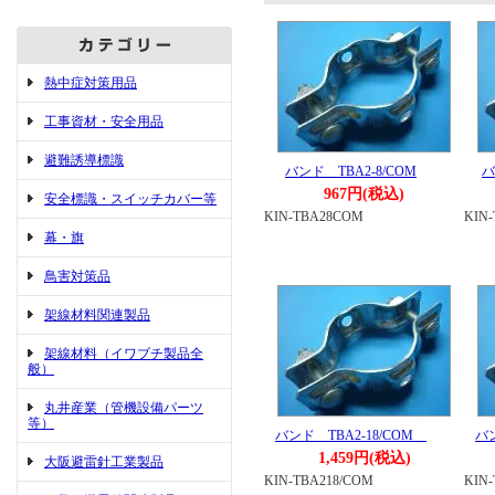
熱中症対策用品
工事資材・安全用品
避難誘導標識
バンド TBA2-8/COM
バ
967円(税込)
安全標識・スイッチカバー等
KIN-TBA28COM
KIN
幕・旗
鳥害対策品
架線材料関連製品
架線材料（イワブチ製品全
般）
丸井産業（管機設備パーツ
等）
バンド TBA2-18/COM
バ
1,459円(税込)
大阪避雷針工業製品
KIN-TBA218/COM
KIN