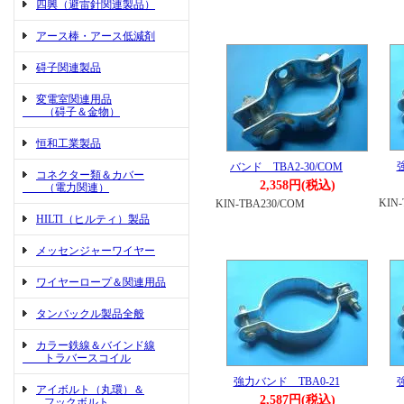
四興（避雷針関連製品）
アース棒・アース低減剤
碍子関連製品
変電室関連用品
（碍子＆金物）
恒和工業製品
バンド TBA2-30/COM
コネクター類＆カバー
2,358円(税込)
（電力関連）
KIN-
KIN-TBA230/COM
HILTI（ヒルティ）製品
メッセンジャーワイヤー
ワイヤーロープ＆関連用品
タンバックル製品全般
カラー鉄線＆バインド線
トラバースコイル
強力バンド TBA0-21
アイボルト（丸環）＆
2,587円(税込)
フックボルト