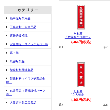
熱中症対策用品
工事資材・安全用品
たれ幕
避難誘導標識
「危険高所作業中」
4,466円(税込)
安全標識・スイッチカバー等
幕1
幕2
幕・旗
鳥害対策品
架線材料関連製品
架線材料（イワブチ製品全
般）
丸井産業（管機設備パーツ
たれ幕
等）
「立入禁止」
4,466円(税込)
大阪避雷針工業製品
幕5
幕6