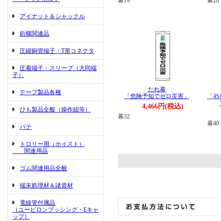
幕19
幕20
アイナット＆シャックル
鋲螺関連品
圧縮銅管端子・T形コネクタ
圧着端子・スリーブ（大同端
子）
たれ幕
テープ製品各種
「危険予知でゼロ災害」
「4
4,466円(税込)
ひも製品全般（操作紐等）
幕32
幕40
パテ
トロリー用（ホイスト）
関連用品
ゴム関連用品全般
端末処理材＆諸資材
電線管付属品
（ユーピロンブッシング・Eキャ
ップ）