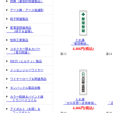
四興（避雷針関連製品）
アース棒・アース低減剤
碍子関連製品
変電室関連用品
（碍子＆金物）
恒和工業製品
たれ幕
「整理整頓」
4,466円(税込)
コネクター類＆カバー
（電力関連）
幕13
幕14
HILTI（ヒルティ）製品
メッセンジャーワイヤー
ワイヤーロープ＆関連用品
タンバックル製品全般
カラー鉄線＆バインド線
たれ幕
トラバースコイル
「ゼロ災害へ全員参加」
「
4,466円(税込)
アイボルト（丸環）＆
フックボルト