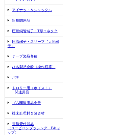
アイナット＆シャックル
鋲螺関連品
圧縮銅管端子・T形コネクタ
圧着端子・スリーブ（大同端
子）
テープ製品各種
ひも製品全般（操作紐等）
パテ
トロリー用（ホイスト）
関連用品
ゴム関連用品全般
端末処理材＆諸資材
電線管付属品
（ユーピロンブッシング・Eキャ
ップ）