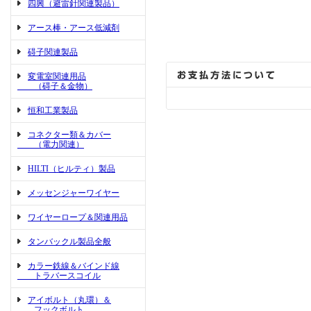
四興（避雷針関連製品）
アース棒・アース低減剤
碍子関連製品
変電室関連用品
（碍子＆金物）
恒和工業製品
コネクター類＆カバー
（電力関連）
HILTI（ヒルティ）製品
メッセンジャーワイヤー
ワイヤーロープ＆関連用品
タンバックル製品全般
カラー鉄線＆バインド線
トラバースコイル
アイボルト（丸環）＆
フックボルト