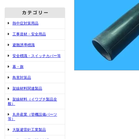
熱中症対策用品
工事資材・安全用品
避難誘導標識
安全標識・スイッチカバー等
幕・旗
鳥害対策品
架線材料関連製品
架線材料（イワブチ製品全
般）
丸井産業（管機設備パーツ
等）
大阪避雷針工業製品